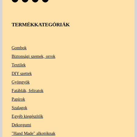
TERMÉKKATEGÓRIÁK
Gombok
Biztonsági szemek, orrok
Textilek
DIY szettek
Gyöngyök
Fatáblák, feliratok
Papírok
Szalagok
Egyéb kiegészítők
Dekorgumi
"Hand Made" alkotóknak