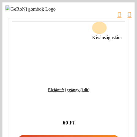
Kihagyás
Kívánságlistára
Elefánt fej gyöngy (1db)
60
Ft