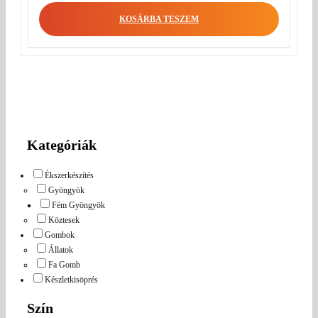
KOSÁRBA TESZEM
Kategóriák
Ékszerkészítés
Gyöngyök
Fém Gyöngyök
Köztesek
Gombok
Állatok
Fa Gomb
Készletkisöprés
Szín