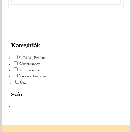
Kategóriák
Fa Táblák, Feliratok
Készletkisöprés
Új Termékeink
Ünnepek, Évszakok
Ősz
Szín