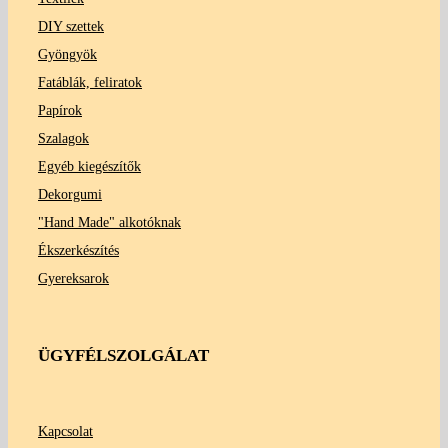
DIY szettek
Gyöngyök
Fatáblák, feliratok
Papírok
Szalagok
Egyéb kiegészítők
Dekorgumi
"Hand Made" alkotóknak
Ékszerkészítés
Gyereksarok
ÜGYFÉLSZOLGÁLAT
Kapcsolat