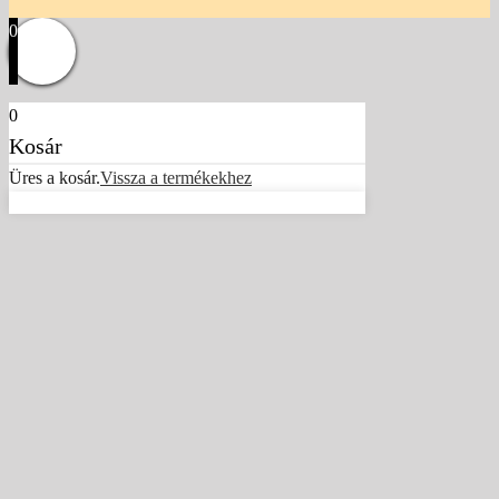
0
0
Kosár
Üres a kosár.
Vissza a termékekhez