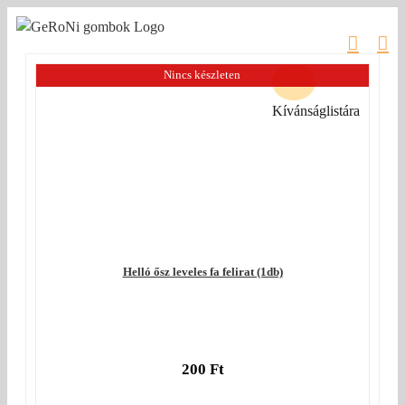
Kihagyás
Nincs készleten
Kívánságlistára
Helló ősz leveles fa felirat (1db)
200
Ft