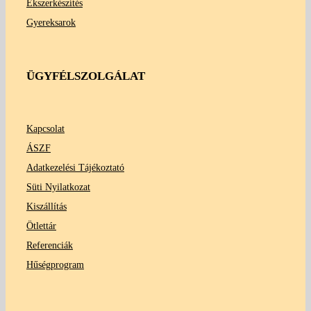
Ékszerkészítés
Gyereksarok
ÜGYFÉLSZOLGÁLAT
Kapcsolat
ÁSZF
Adatkezelési Tájékoztató
Süti Nyilatkozat
Kiszállítás
Ötlettár
Referenciák
Hűségprogram