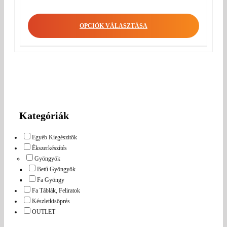
OPCIÓK VÁLASZTÁSA
Kategóriák
Egyéb Kiegészítők
Ékszerkészítés
Gyöngyök
Betű Gyöngyök
Fa Gyöngy
Fa Táblák, Feliratok
Készletkisöprés
OUTLET