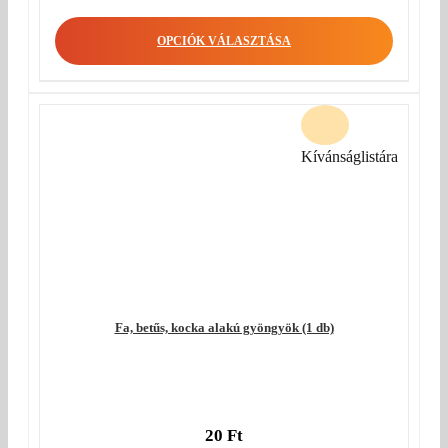
OPCIÓK VÁLASZTÁSA
Kívánságlistára
Fa, betűs, kocka alakú gyöngyök (1 db)
20
Ft