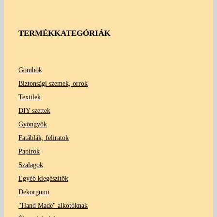
TERMÉKKATEGÓRIÁK
Gombok
Biztonsági szemek, orrok
Textilek
DIY szettek
Gyöngyök
Fatáblák, feliratok
Papírok
Szalagok
Egyéb kiegészítők
Dekorgumi
"Hand Made" alkotóknak