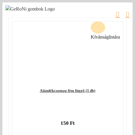
Kihagyás
Kívánságlistára
Ajándékcsomag fém függő (3 db)
150
Ft