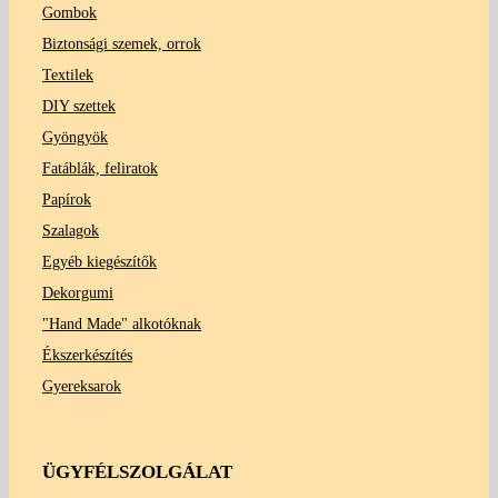
Gombok
Biztonsági szemek, orrok
Textilek
DIY szettek
Gyöngyök
Fatáblák, feliratok
Papírok
Szalagok
Egyéb kiegészítők
Dekorgumi
"Hand Made" alkotóknak
Ékszerkészítés
Gyereksarok
ÜGYFÉLSZOLGÁLAT