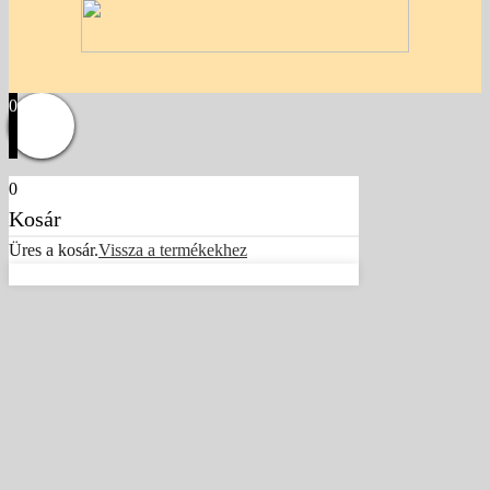
0
0
Kosár
Üres a kosár.
Vissza a termékekhez