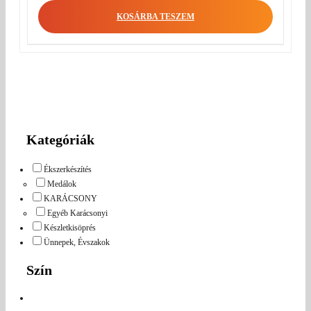
KOSÁRBA TESZEM
Kategóriák
Ékszerkészítés
Medálok
KARÁCSONY
Egyéb Karácsonyi
Készletkisöprés
Ünnepek, Évszakok
Szín