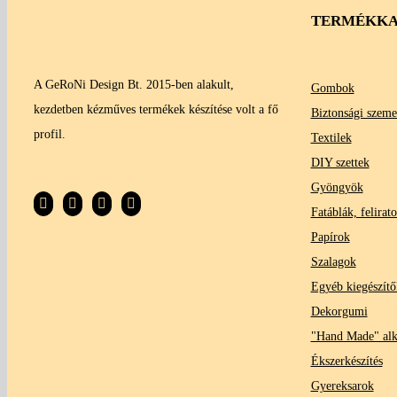
TERMÉKKA
A GeRoNi Design Bt. 2015-ben alakult,
Gombok
kezdetben kézműves termékek készítése volt a fő
Biztonsági szeme
profil.
Textilek
DIY szettek
Gyöngyök
Fatáblák, felirat
Papírok
Szalagok
Egyéb kiegészítő
Dekorgumi
"Hand Made" al
Ékszerkészítés
Gyereksarok