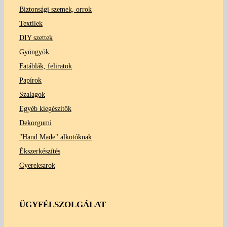
Biztonsági szemek, orrok
Textilek
DIY szettek
Gyöngyök
Fatáblák, feliratok
Papírok
Szalagok
Egyéb kiegészítők
Dekorgumi
"Hand Made" alkotóknak
Ékszerkészítés
Gyereksarok
ÜGYFÉLSZOLGÁLAT