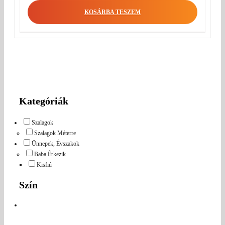
KOSÁRBA TESZEM
Kategóriák
Szalagok
Szalagok Méterre
Ünnepek, Évszakok
Baba Érkezik
Kisfiú
Szín