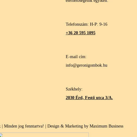
elérhetőségeink egyikén:
Telefonszám: H-P: 9-16
+36 20 595 1095
E-mail cím:
info@geronigombok.hu
Székhely:
2030 Érd, Festő utca 3/A.
| Minden jog fenntartva! | Design & Marketing by Maximum Business