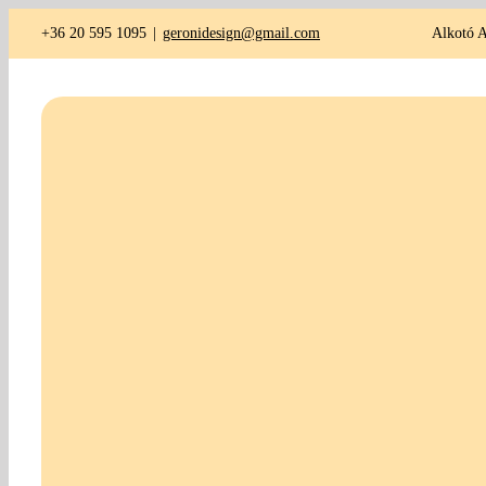
Kihagyás
+36 20 595 1095
|
geronidesign@gmail.com