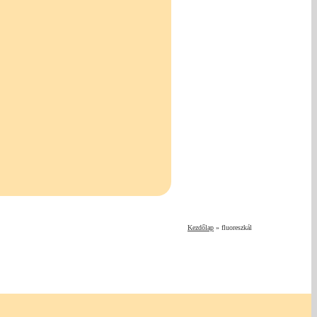
Kezdőlap
»
fluoreszkál