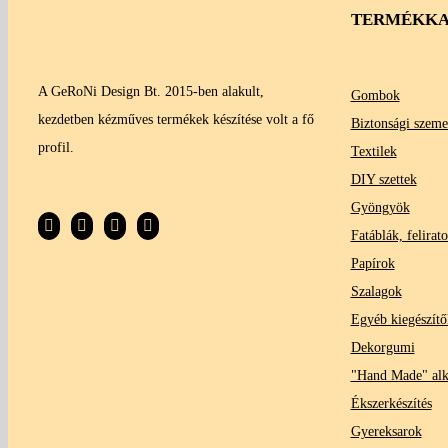
TERMÉKKA
A GeRoNi Design Bt. 2015-ben alakult,
Gombok
kezdetben kézműves termékek készítése volt a fő
Biztonsági szeme
profil.
Textilek
DIY szettek
Gyöngyök
Fatáblák, felirat
Papírok
Szalagok
Egyéb kiegészítő
Dekorgumi
"Hand Made" al
Ékszerkészítés
Gyereksarok