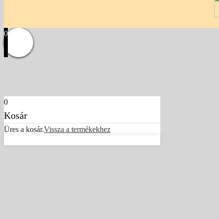
0
0
Kosár
Üres a kosár.
Vissza a termékekhez