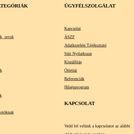
TEGÓRIÁK
ÜGYFÉLSZOLGÁLAT
Kapcsolat
k, orrok
ÁSZF
Adatkezelési Tájékoztató
Süti Nyilatkozat
Kiszállítás
ok
Ötlettár
Referenciák
Hűségprogram
k
KAPCSOLAT
kotóknak
Vedd fel velünk a kapcsolatot az alábbi