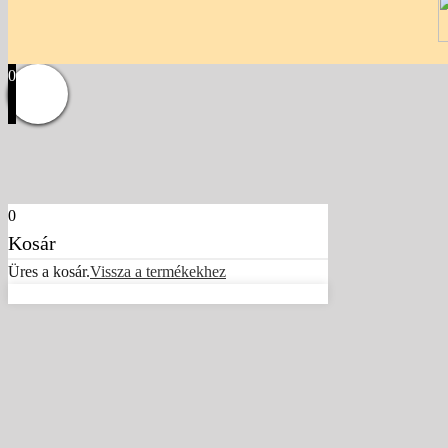
0
0
Kosár
Üres a kosár.
Vissza a termékekhez