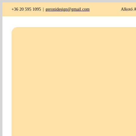
Kihagyás
+36 20 595 1095
|
geronidesign@gmail.com