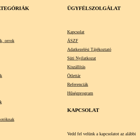
TEGÓRIÁK
ÜGYFÉLSZOLGÁLAT
Kapcsolat
k, orrok
ÁSZF
Adatkezelési Tájékoztató
Süti Nyilatkozat
Kiszállítás
ok
Ötlettár
Referenciák
Hűségprogram
k
KAPCSOLAT
kotóknak
Vedd fel velünk a kapcsolatot az alábbi