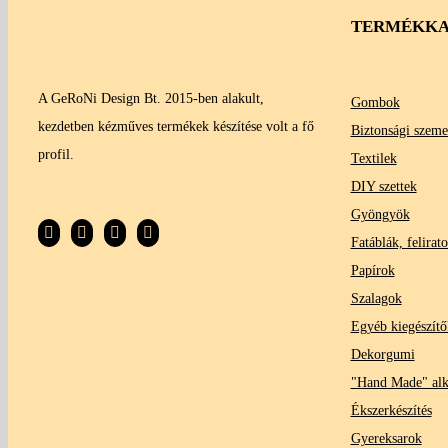
TERMÉKKA
A GeRoNi Design Bt. 2015-ben alakult,
Gombok
kezdetben kézműves termékek készítése volt a fő
Biztonsági szeme
profil.
Textilek
DIY szettek
Gyöngyök
Fatáblák, felirat
Papírok
Szalagok
Egyéb kiegészítő
Dekorgumi
"Hand Made" al
Ékszerkészítés
Gyereksarok