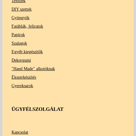
Textilek
DIY szettek
Gyöngyök
Fatáblák, feliratok
Papírok
Szalagok
Egyéb kiegészítők
Dekorgumi
"Hand Made" alkotóknak
Ékszerkészítés
Gyereksarok
ÜGYFÉLSZOLGÁLAT
Kapcsolat