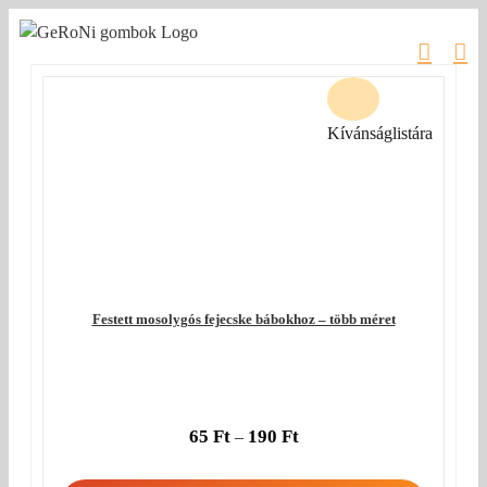
Kihagyás
Kívánságlistára
Festett mosolygós fejecske bábokhoz – több méret
65
Ft
190
Ft
–