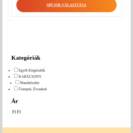
OPCIÓK VÁLASZTÁSA
Kategóriák
Egyéb Kiegészítők
KARÁCSONY
Manókészítés
Ünnepek, Évszakok
Ár
Ft
Ft