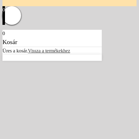
0
0
Kosár
Üres a kosár.
Vissza a termékekhez