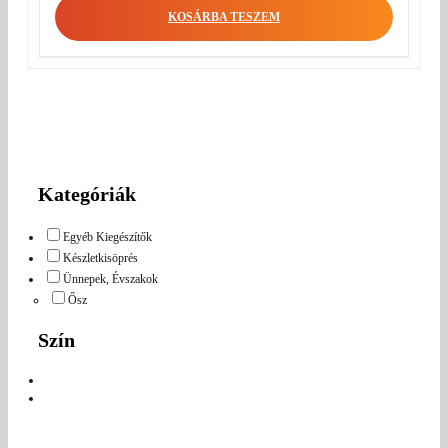
KOSÁRBA TESZEM
Kategóriák
Egyéb Kiegészítők
Készletkisöprés
Ünnepek, Évszakok
Ősz
Szín