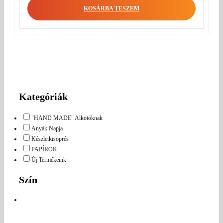
KOSÁRBA TESZEM
Kategóriák
"HAND MADE" Alkotóknak
Anyák Napja
Készletkisöprés
PAPÍROK
Új Termékeink
Szín