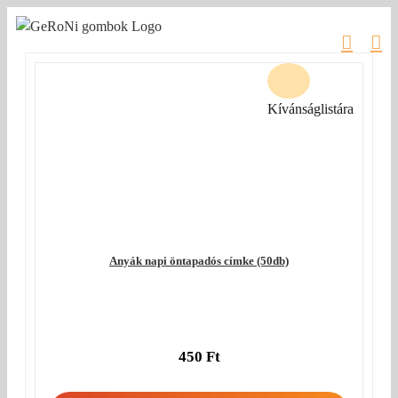
Kihagyás
Kívánságlistára
Anyák napi öntapadós címke (50db)
450
Ft