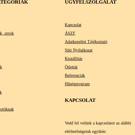
TEGÓRIÁK
ÜGYFÉLSZOLGÁLAT
Kapcsolat
k, orrok
ÁSZF
Adatkezelési Tájékoztató
Süti Nyilatkozat
Kiszállítás
ok
Ötlettár
Referenciák
Hűségprogram
k
KAPCSOLAT
kotóknak
Vedd fel velünk a kapcsolatot az alábbi
elérhetőségeink egyikén: