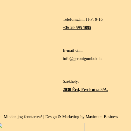
Telefonszám: H-P: 9-16
+36 20 595 1095
E-mail cím:
info@geronigombok.hu
Székhely:
2030 Érd, Festő utca 3/A.
| Minden jog fenntartva! | Design & Marketing by Maximum Business