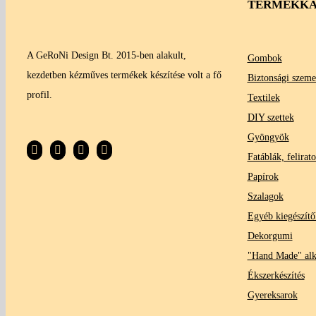
TERMÉKKA
A GeRoNi Design Bt. 2015-ben alakult,
Gombok
kezdetben kézműves termékek készítése volt a fő
Biztonsági szeme
profil.
Textilek
DIY szettek
Gyöngyök
Fatáblák, felirat
Papírok
Szalagok
Egyéb kiegészítő
Dekorgumi
"Hand Made" al
Ékszerkészítés
Gyereksarok