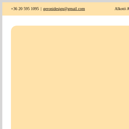
Kihagyás
+36 20 595 1095
|
geronidesign@gmail.com