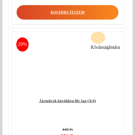
KOSÁRBA TESZEM
20%
Kívánságlistára
Járművek körökben filc lap (A/4)
440
Ft