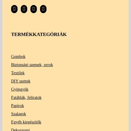
TERMÉKKATEGÓRIÁK
Gombok
Biztonsági szemek, orrok
Textilek
DIY szettek
Gyöngyök
Fatáblák, feliratok
Papírok
Szalagok
Egyéb kiegészítők
Dekorgumi