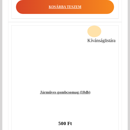
was:
price
KOSÁRBA TESZEM
440 Ft.
is:
350 Ft.
Kívánságlistára
Járműves gombcsomag (10db)
500
Ft