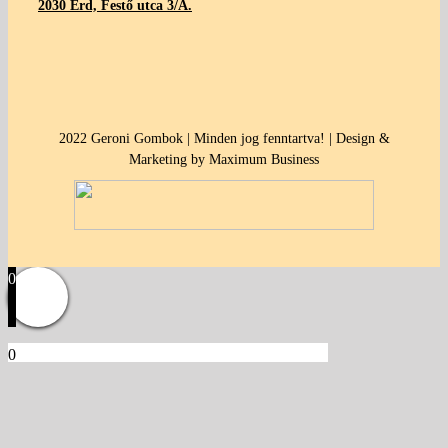
2030 Érd, Festő utca 3/A.
2022 Geroni Gombok | Minden jog fenntartva! | Design &
Marketing by Maximum Business
0
0
Kosár
Üres a kosár.
Vissza a termékekhez