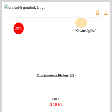
Kihagyás
20%
Kívánságlistára
Mini járműves filc lap (A/4)
440
Ft
Original
350
Ft
price
Current