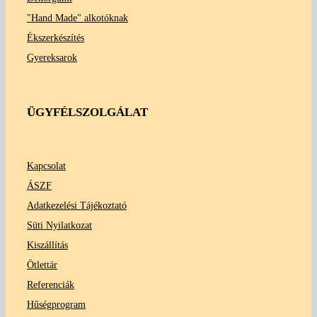
"Hand Made" alkotóknak
Ékszerkészítés
Gyereksarok
ÜGYFÉLSZOLGÁLAT
Kapcsolat
ÁSZF
Adatkezelési Tájékoztató
Süti Nyilatkozat
Kiszállítás
Ötlettár
Referenciák
Hűségprogram