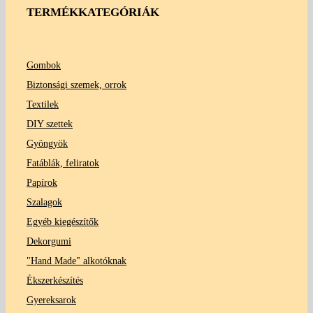
TERMÉKKATEGÓRIÁK
Gombok
Biztonsági szemek, orrok
Textilek
DIY szettek
Gyöngyök
Fatáblák, feliratok
Papírok
Szalagok
Egyéb kiegészítők
Dekorgumi
"Hand Made" alkotóknak
Ékszerkészítés
Gyereksarok