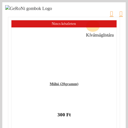
Kihagyás
Nincs készleten
Kívánságlistára
Műhó (20gramm)
300
Ft