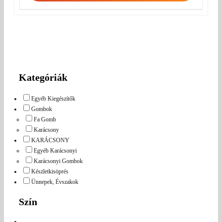
Kategóriák
Egyéb Kiegészítők
Gombok
Fa Gomb
Karácsony
KARÁCSONY
Egyéb Karácsonyi
Karácsonyi Gombok
Készletkisöprés
Ünnepek, Évszakok
Szín