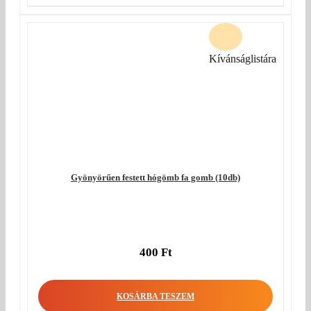
Kívánságlistára
Gyönyörűen festett hógömb fa gomb (10db)
400
Ft
KOSÁRBA TESZEM