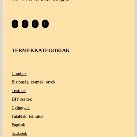
TERMÉKKATEGÓRIÁK
Gombok
Biztonsági szemek, orrok
Textilek
DIY szettek
Gyöngyök
Fatáblák, feliratok
Papírok
Szalagok