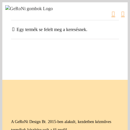
Kihagyás
Egy termék se felelt meg a keresésnek.
A GeRoNi Design Bt. 2015-ben alakult, kezdetben kézműves
termékek készítése volt a fő profil.