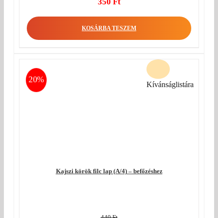
Original
350
Ft
price
Current
was:
price
KOSÁRBA TESZEM
440 Ft.
is:
350 Ft.
20%
Kívánságlistára
Kajszi körök filc lap (A/4) – befőzéshez
440
Ft