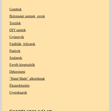
Gombok
Biztonsági szemek, orrok
Textilek
DIY szettek
Gyöngyök
Fatáblák, feliratok
Papírok
Szalagok
Egyéb kiegészítők
Dekorgumi
"Hand Made" alkotóknak
Ékszerkészítés
Gyereksarok