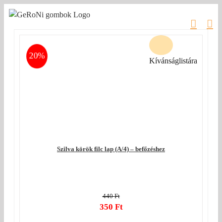
Kihagyás
20%
Kívánságlistára
Szilva körök filc lap (A/4) – befőzéshez
440
Ft
Original
350
Ft
price
Current