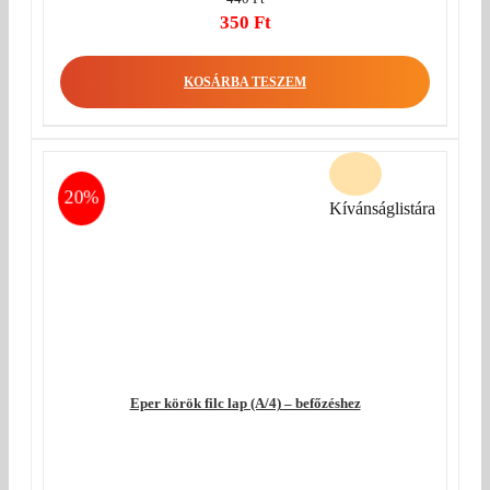
Original
350
Ft
price
Current
was:
price
KOSÁRBA TESZEM
440 Ft.
is:
350 Ft.
20%
Kívánságlistára
Eper körök filc lap (A/4) – befőzéshez