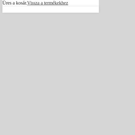
Üres a kosár.
Vissza a termékekhez