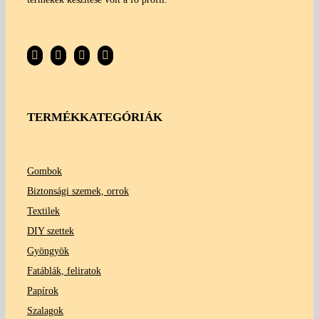
TERMÉKKATEGÓRIÁK
Gombok
Biztonsági szemek, orrok
Textilek
DIY szettek
Gyöngyök
Fatáblák, feliratok
Papírok
Szalagok