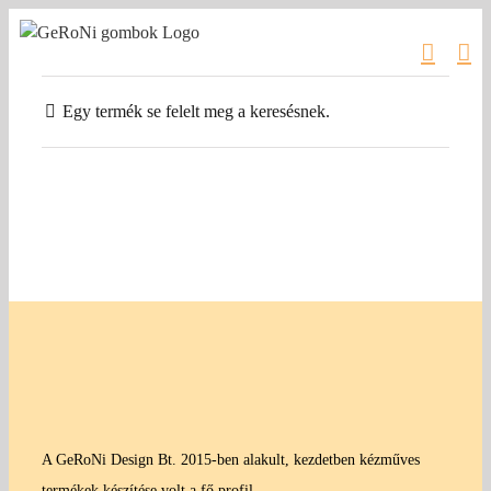
Kihagyás
Egy termék se felelt meg a keresésnek.
A GeRoNi Design Bt. 2015-ben alakult, kezdetben kézműves
termékek készítése volt a fő profil.