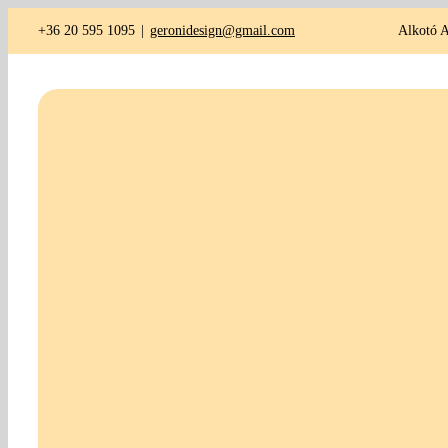
Kihagyás
+36 20 595 1095
|
geronidesign@gmail.com