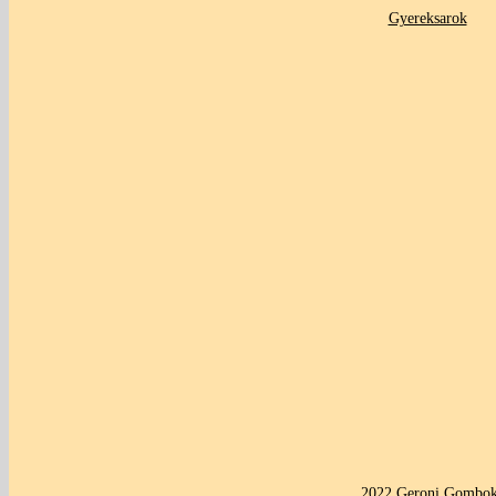
Gyereksarok
2022 Geroni Gombok 