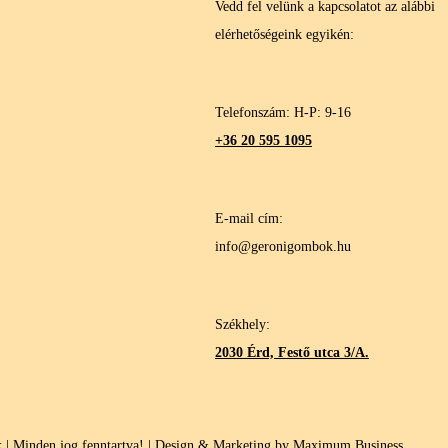
Vedd fel velünk a kapcsolatot az alábbi
elérhetőségeink egyikén:
Telefonszám: H-P: 9-16
+36 20 595 1095
E-mail cím:
info@geronigombok.hu
Székhely:
2030 Érd, Festő utca 3/A.
| Minden jog fenntartva! | Design & Marketing by Maximum Business