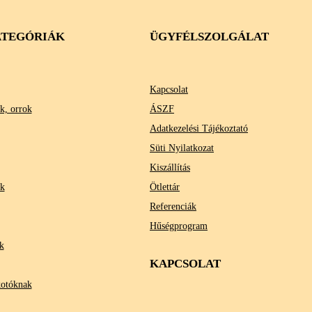
TEGÓRIÁK
ÜGYFÉLSZOLGÁLAT
Kapcsolat
k, orrok
ÁSZF
Adatkezelési Tájékoztató
Süti Nyilatkozat
Kiszállítás
ok
Ötlettár
Referenciák
Hűségprogram
k
KAPCSOLAT
kotóknak