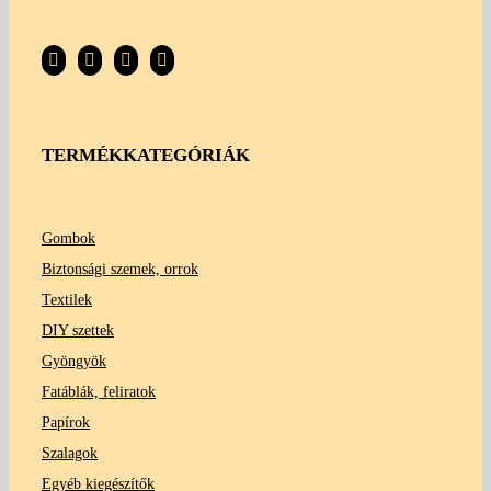
TERMÉKKATEGÓRIÁK
Gombok
Biztonsági szemek, orrok
Textilek
DIY szettek
Gyöngyök
Fatáblák, feliratok
Papírok
Szalagok
Egyéb kiegészítők