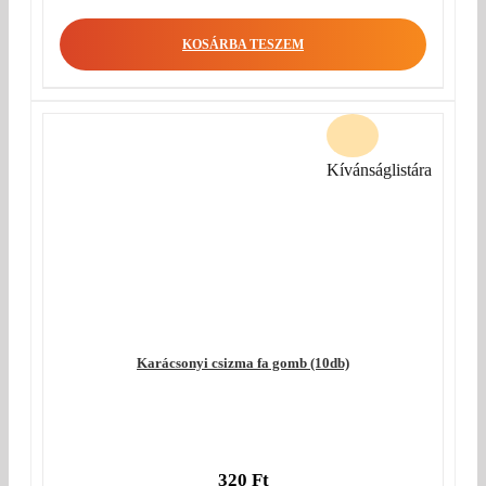
KOSÁRBA TESZEM
Kívánságlistára
Karácsonyi csizma fa gomb (10db)
320
Ft