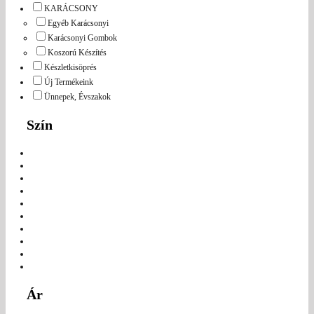
KARÁCSONY
Egyéb Karácsonyi
Karácsonyi Gombok
Koszorú Készítés
Készletkisöprés
Új Termékeink
Ünnepek, Évszakok
Szín
Ár