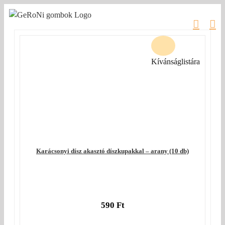
Kihagyás
Kívánságlistára
Karácsonyi dísz akasztó díszkupakkal – arany (10 db)
590
Ft