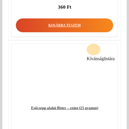
360
Ft
KOSÁRBA TESZEM
Kívánságlistára
Esőcsepp alakú flitter – ezüst (25 gramm)