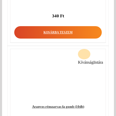
340
Ft
KOSÁRBA TESZEM
Kívánságlistára
Aranyos rénszarvas fa gomb (10db)