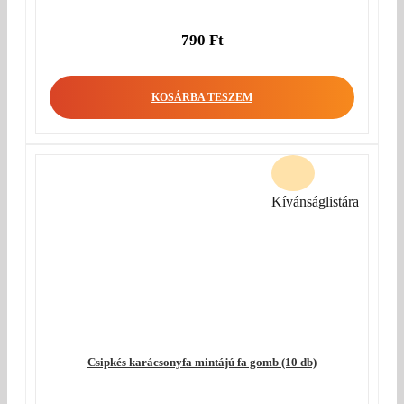
790
Ft
KOSÁRBA TESZEM
Kívánságlistára
Csipkés karácsonyfa mintájú fa gomb (10 db)