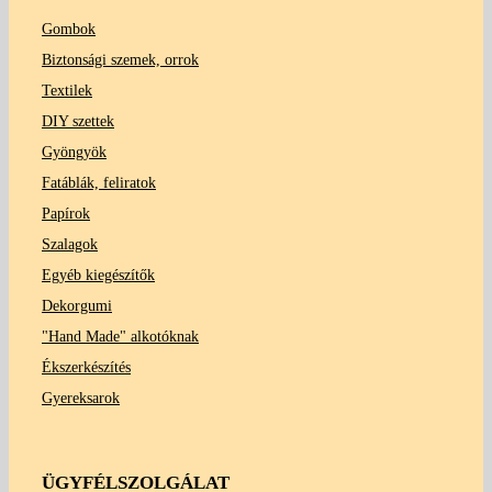
Gombok
Biztonsági szemek, orrok
Textilek
DIY szettek
Gyöngyök
Fatáblák, feliratok
Papírok
Szalagok
Egyéb kiegészítők
Dekorgumi
"Hand Made" alkotóknak
Ékszerkészítés
Gyereksarok
ÜGYFÉLSZOLGÁLAT