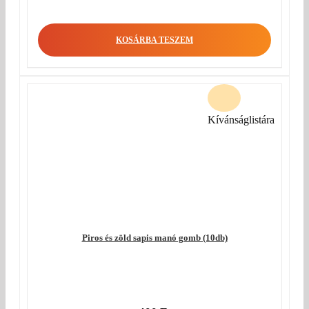
KOSÁRBA TESZEM
Kívánságlistára
Piros és zöld sapis manó gomb (10db)