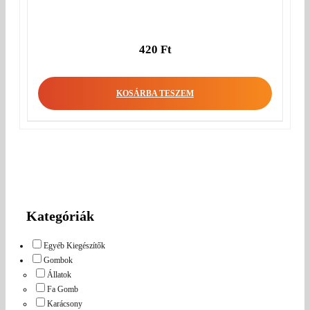
420
Ft
KOSÁRBA TESZEM
Kategóriák
Egyéb Kiegészítők
Gombok
Állatok
Fa Gomb
Karácsony