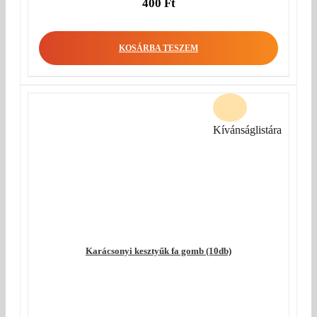
400
Ft
KOSÁRBA TESZEM
Kívánságlistára
Karácsonyi kesztyűk fa gomb (10db)