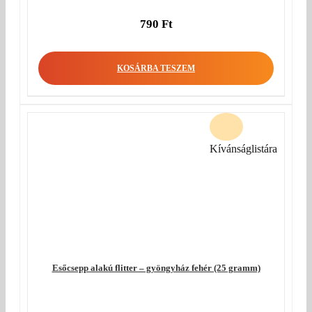
790
Ft
KOSÁRBA TESZEM
Kívánságlistára
Esőcsepp alakú flitter – gyöngyház fehér (25 gramm)