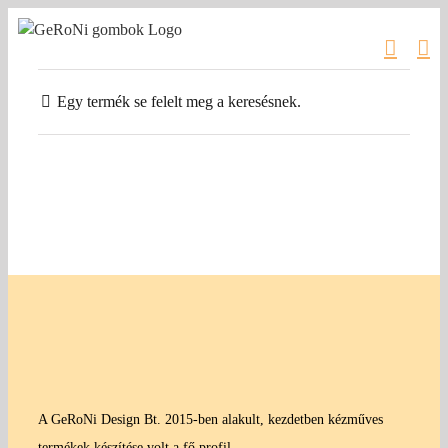
Kihagyás
Egy termék se felelt meg a keresésnek.
A GeRoNi Design Bt. 2015-ben alakult, kezdetben kézműves
termékek készítése volt a fő profil.