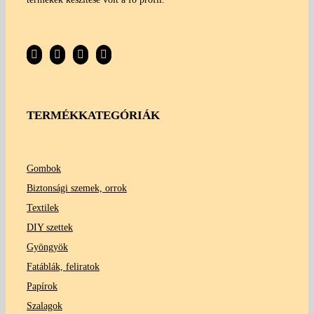
TERMÉKKATEGÓRIÁK
Gombok
Biztonsági szemek, orrok
Textilek
DIY szettek
Gyöngyök
Fatáblák, feliratok
Papírok
Szalagok