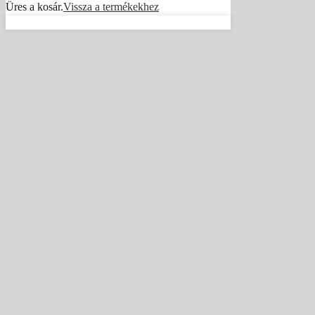
Üres a kosár.
Vissza a termékekhez