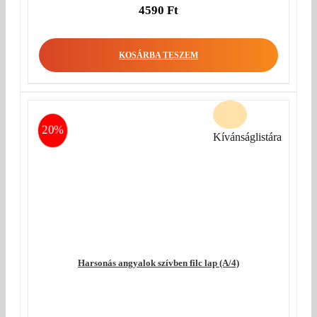
4590
Ft
KOSÁRBA TESZEM
20%
Kívánságlistára
Harsonás angyalok szívben filc lap (A/4)