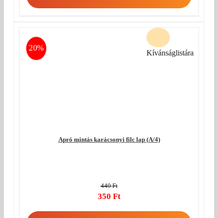
440 Ft.
is:
350 Ft.
20%
Kívánságlistára
Apró mintás karácsonyi filc lap (A/4)
440
Ft
Original
350
Ft
price
Current