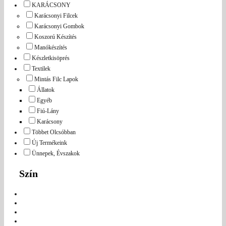
KARÁCSONY
Karácsonyi Filcek
Karácsonyi Gombok
Koszorú Készítés
Manókészítés
Készletkisöprés
Textilek
Mintás Filc Lapok
Állatok
Egyéb
Fiú-Lány
Karácsony
Többet Olcsóbban
Új Termékeink
Ünnepek, Évszakok
Szín