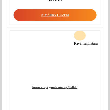
KOSÁRBA TESZEM
Kívánságlistára
Karácsonyi gombcsomag (660db)