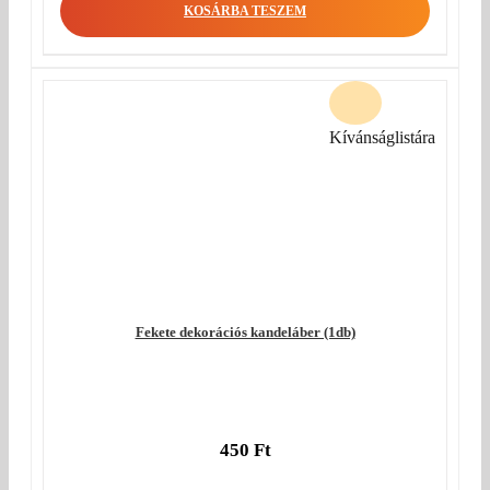
was:
price
KOSÁRBA TESZEM
440 Ft.
is:
350 Ft.
Kívánságlistára
Fekete dekorációs kandeláber (1db)
450
Ft