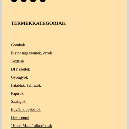
TERMÉKKATEGÓRIÁK
Gombok
Biztonsági szemek, orrok
Textilek
DIY szettek
Gyöngyök
Fatáblák, feliratok
Papírok
Szalagok
Egyéb kiegészítők
Dekorgumi
"Hand Made" alkotóknak