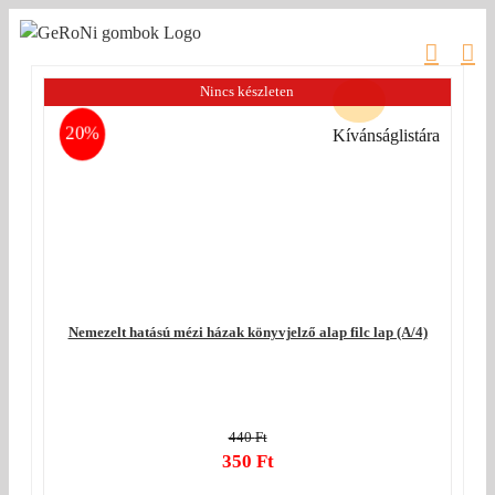
Kihagyás
Nincs készleten
20%
Kívánságlistára
Nemezelt hatású mézi házak könyvjelző alap filc lap (A/4)
440
Ft
Original
350
Ft
price
Current