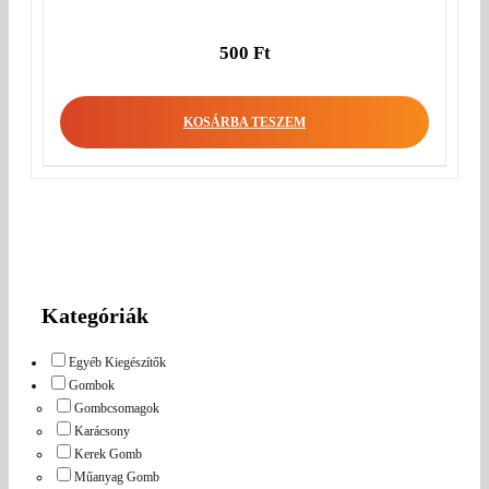
500
Ft
KOSÁRBA TESZEM
Kategóriák
Egyéb Kiegészítők
Gombok
Gombcsomagok
Karácsony
Kerek Gomb
Műanyag Gomb