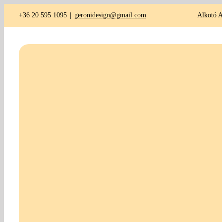
Kihagyás
+36 20 595 1095
|
geronidesign@gmail.com