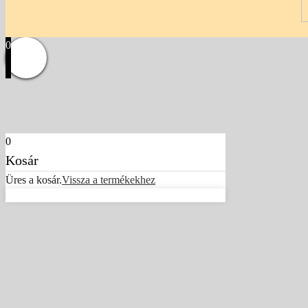
0
0
Kosár
Üres a kosár.
Vissza a termékekhez