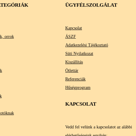
TEGÓRIÁK
ÜGYFÉLSZOLGÁLAT
Kapcsolat
k, orrok
ÁSZF
Adatkezelési Tájékoztató
Süti Nyilatkozat
Kiszállítás
ok
Ötlettár
Referenciák
Hűségprogram
k
KAPCSOLAT
kotóknak
Vedd fel velünk a kapcsolatot az alábbi
elérhetőségeink egyikén: