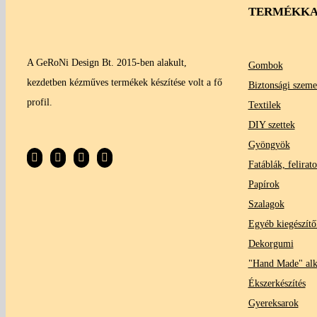
TERMÉKKA
A GeRoNi Design Bt. 2015-ben alakult,
Gombok
kezdetben kézműves termékek készítése volt a fő
Biztonsági szeme
profil.
Textilek
DIY szettek
Gyöngyök
Fatáblák, felirat
Papírok
Szalagok
Egyéb kiegészítő
Dekorgumi
"Hand Made" al
Ékszerkészítés
Gyereksarok