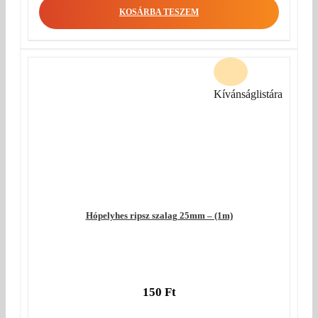
KOSÁRBA TESZEM
Kívánságlistára
Hópelyhes ripsz szalag 25mm – (1m)
150
Ft