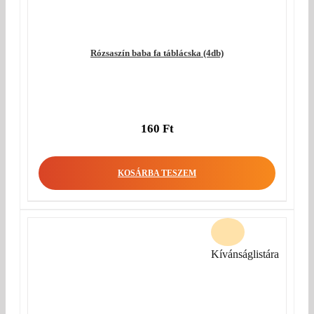
Rózsaszín baba fa táblácska (4db)
160
Ft
KOSÁRBA TESZEM
Kívánságlistára