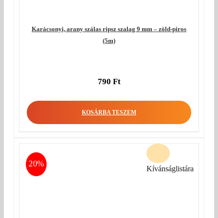
Karácsonyi, arany szálas ripsz szalag 9 mm – zöld-piros
(5m)
790
Ft
KOSÁRBA TESZEM
20%
Kívánságlistára