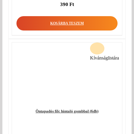
390
Ft
KOSÁRBA TESZEM
Kívánságlistára
Öntapadós filc hintaló gombbal (6db)