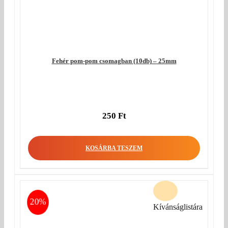
Fehér pom-pom csomagban (10db) – 25mm
250
Ft
KOSÁRBA TESZEM
20%
Kívánságlistára