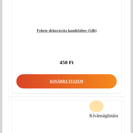
Fekete dekorációs kandeláber (1db)
450
Ft
KOSÁRBA TESZEM
Kívánságlistára