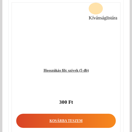
Kívánságlistára
Hosszúkás filc szívek (5 db)
300
Ft
KOSÁRBA TESZEM