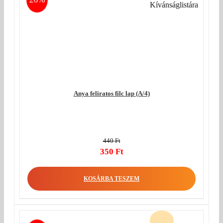
Kívánságlistára
Anya feliratos filc lap (A/4)
440
Ft
Original
350
Ft
price
Current
was:
price
KOSÁRBA TESZEM
440 Ft.
is:
350 Ft.