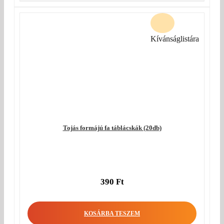
Kívánságlistára
Tojás formájú fa táblácskák (20db)
390
Ft
KOSÁRBA TESZEM