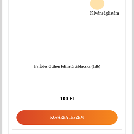
Kívánságlistára
Fa Édes Otthon feliratú táblácska (1db)
100
Ft
KOSÁRBA TESZEM