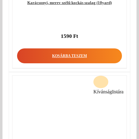
Karácsonyi, merev szélű kockás szalag (10yard)
1590
Ft
KOSÁRBA TESZEM
Kívánságlistára