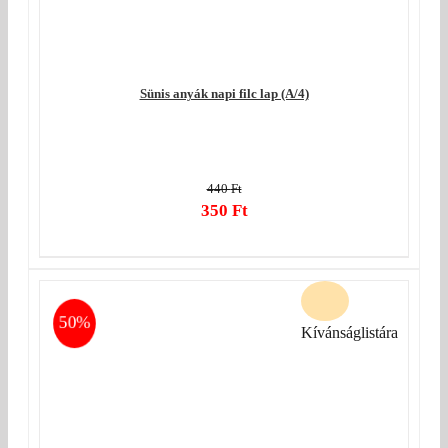
Sünis anyák napi filc lap (A/4)
440
Ft
Original
350
Ft
price
Current
was:
price
440 Ft.
is:
350 Ft.
50%
Kívánságlistára