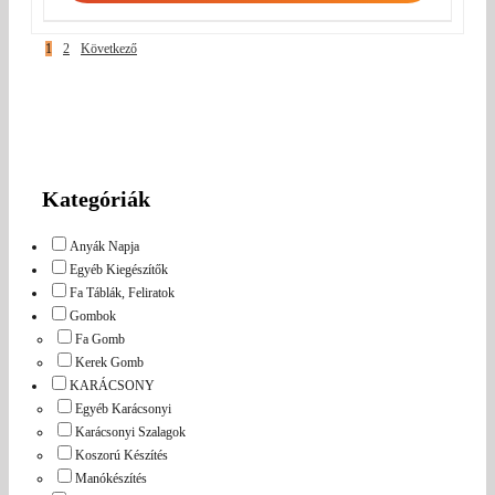
1
2
Következő
Kategóriák
Anyák Napja
Egyéb Kiegészítők
Fa Táblák, Feliratok
Gombok
Fa Gomb
Kerek Gomb
KARÁCSONY
Egyéb Karácsonyi
Karácsonyi Szalagok
Koszorú Készítés
Manókészítés