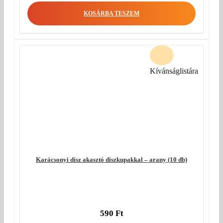
KOSÁRBA TESZEM
Kívánságlistára
Karácsonyi dísz akasztó díszkupakkal – arany (10 db)
590
Ft