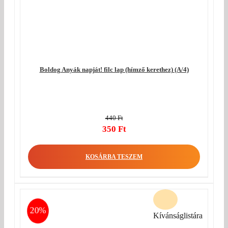
Boldog Anyák napját! filc lap (hímző kerethez) (A/4)
440
Ft
Original
350
Ft
price
Current
was:
price
KOSÁRBA TESZEM
440 Ft.
is:
350 Ft.
20%
Kívánságlistára