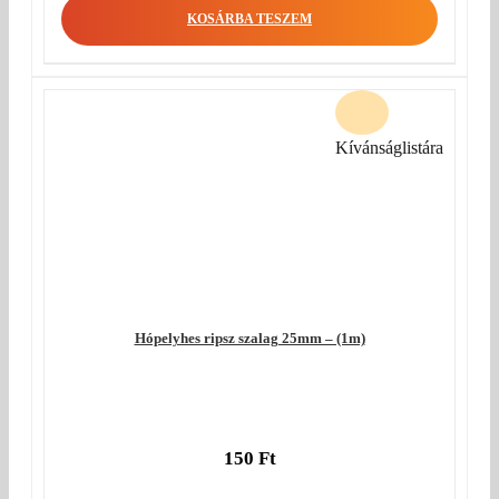
KOSÁRBA TESZEM
Kívánságlistára
Hópelyhes ripsz szalag 25mm – (1m)
150
Ft