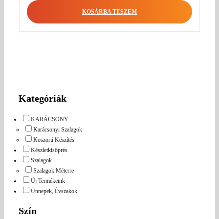
KOSÁRBA TESZEM
Kategóriák
KARÁCSONY
Karácsonyi Szalagok
Koszorú Készítés
Készletkisöprés
Szalagok
Szalagok Méterre
Új Termékeink
Ünnepek, Évszakok
Szín