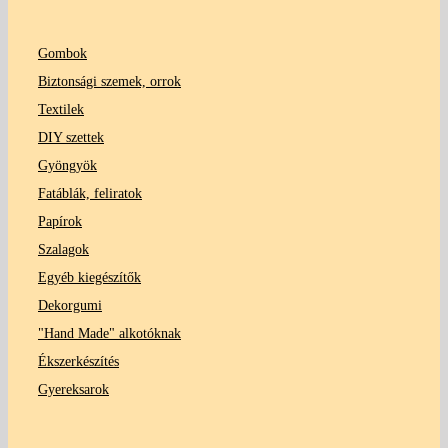
Gombok
Biztonsági szemek, orrok
Textilek
DIY szettek
Gyöngyök
Fatáblák, feliratok
Papírok
Szalagok
Egyéb kiegészítők
Dekorgumi
"Hand Made" alkotóknak
Ékszerkészítés
Gyereksarok