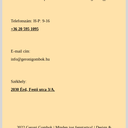
Telefonszám: H-P: 9-16
+36 20 595 1095
E-mail cím:
info@geronigombok.hu
Székhely:
2030 Érd, Festő utca 3/A.
2022 Geroni Gombok | Minden jog fenntartva! | Design &