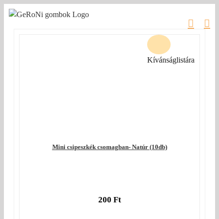
Kihagyás
Kívánságlistára
Mini csipeszkék csomagban- Natúr (10db)
200
Ft