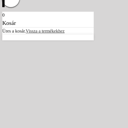
0
Kosár
Üres a kosár.
Vissza a termékekhez