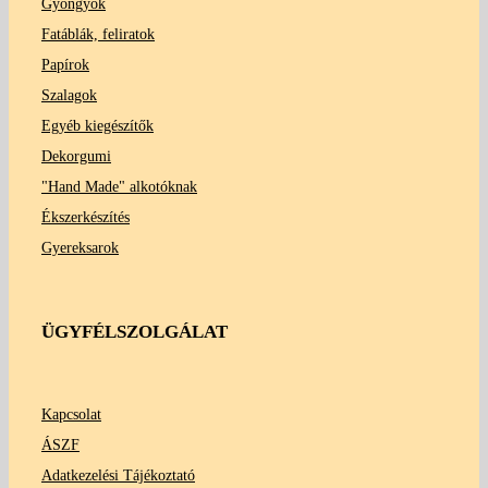
Gyöngyök
Fatáblák, feliratok
Papírok
Szalagok
Egyéb kiegészítők
Dekorgumi
"Hand Made" alkotóknak
Ékszerkészítés
Gyereksarok
ÜGYFÉLSZOLGÁLAT
Kapcsolat
ÁSZF
Adatkezelési Tájékoztató