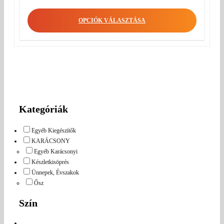
OPCIÓK VÁLASZTÁSA
Kategóriák
Egyéb Kiegészítők
KARÁCSONY
Egyéb Karácsonyi
Készletkisöprés
Ünnepek, Évszakok
Ősz
Szín