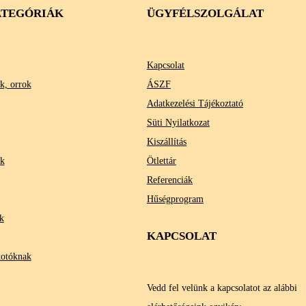
TEGÓRIÁK
ÜGYFÉLSZOLGÁLAT
Kapcsolat
k, orrok
ÁSZF
Adatkezelési Tájékoztató
Süti Nyilatkozat
Kiszállítás
ok
Ötlettár
Referenciák
Hűségprogram
k
KAPCSOLAT
kotóknak
Vedd fel velünk a kapcsolatot az alábbi