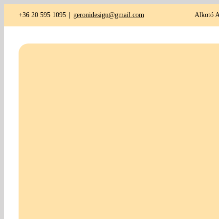
Kihagyás
+36 20 595 1095
|
geronidesign@gmail.com