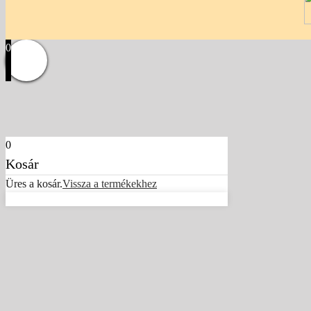
0
0
Kosár
Üres a kosár.
Vissza a termékekhez