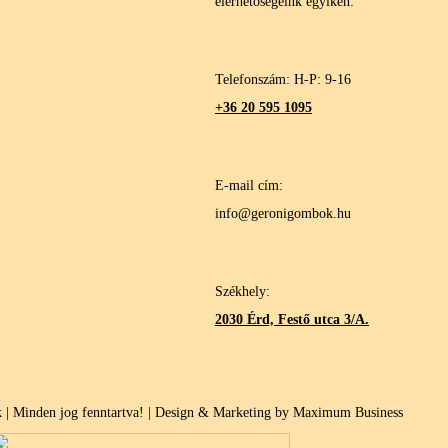
elérhetőségeink egyikén:
Telefonszám: H-P: 9-16
+36 20 595 1095
E-mail cím:
info@geronigombok.hu
Székhely:
2030 Érd, Festő utca 3/A.
| Minden jog fenntartva! | Design & Marketing by Maximum Business