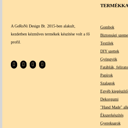
TERMÉKKA
A GeRoNi Design Bt. 2015-ben alakult,
Gombok
kezdetben kézműves termékek készítése volt a fő
Biztonsági szeme
profil.
Textilek
DIY szettek
Gyöngyök
Fatáblák, felirat
Papírok
Szalagok
Egyéb kiegészítő
Dekorgumi
"Hand Made" al
Ékszerkészítés
Gyereksarok