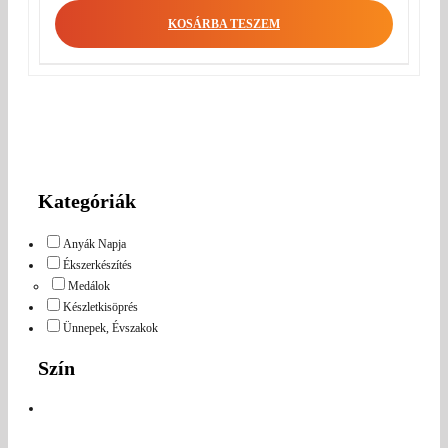
KOSÁRBA TESZEM
Kategóriák
Anyák Napja
Ékszerkészítés
Medálok
Készletkisöprés
Ünnepek, Évszakok
Szín