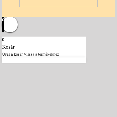
0
0
Kosár
Üres a kosár.
Vissza a termékekhez