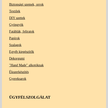
Biztonsági szemek, orrok
Textilek
DIY szettek
Gyöngyök
Fatáblák, feliratok
Papírok
Szalagok
Egyéb kiegészítők
Dekorgumi
"Hand Made" alkotóknak
Ékszerkészítés
Gyereksarok
ÜGYFÉLSZOLGÁLAT