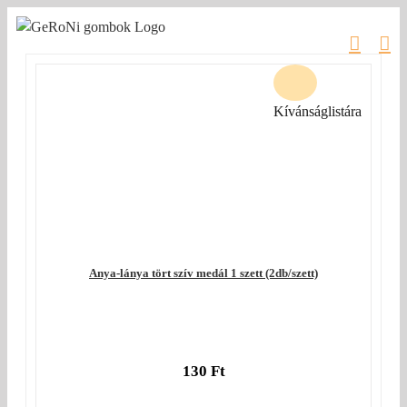
Kihagyás
Kívánságlistára
Anya-lánya tört szív medál 1 szett (2db/szett)
130
Ft