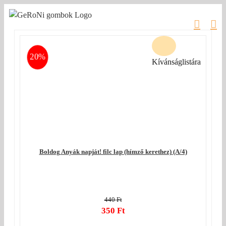
Kihagyás
20%
Kívánságlistára
Boldog Anyák napját! filc lap (hímző kerethez) (A/4)
440
Ft
Original
350
Ft
price
Current