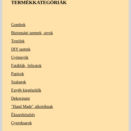
TERMÉKKATEGÓRIÁK
Gombok
Biztonsági szemek, orrok
Textilek
DIY szettek
Gyöngyök
Fatáblák, feliratok
Papírok
Szalagok
Egyéb kiegészítők
Dekorgumi
"Hand Made" alkotóknak
Ékszerkészítés
Gyereksarok