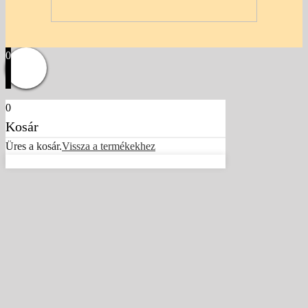
0
0
Kosár
Üres a kosár.
Vissza a termékekhez