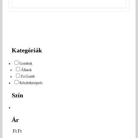
Kategóriák
Gombok
Állatok
Fa Gomb
Készletkisöprés
Szín
Ár
Ft
Ft