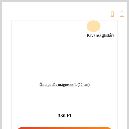
Kihagyás
Kívánságlistára
Öntapadós mágnescsík (50 cm)
330
Ft