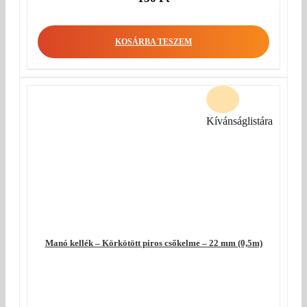
KOSÁRBA TESZEM
Kívánságlistára
Manó kellék – Körkötött piros csőkelme – 22 mm (0,5m)