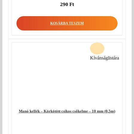
290
Ft
KOSÁRBA TESZEM
Kívánságlistára
Manó kellék – Körkötött csíkos csőkelme – 10 mm (0,5m)