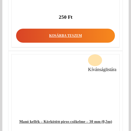
250
Ft
KOSÁRBA TESZEM
Kívánságlistára
Manó kellék – Körkötött piros csőkelme – 30 mm (0,5m)