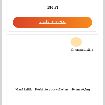
180
Ft
KOSÁRBA TESZEM
Kívánságlistára
Manó kellék – Körkötött piros csőkelme – 40 mm (0,5m)