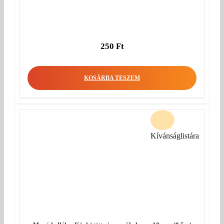
250
Ft
KOSÁRBA TESZEM
Kívánságlistára