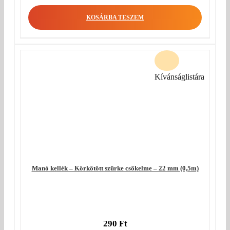
KOSÁRBA TESZEM
Kívánságlistára
Manó kellék – Körkötött szürke csőkelme – 22 mm (0,5m)
290
Ft