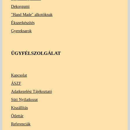
Dekorgumi
"Hand Made" alkotóknak
Ékszerkészítés
Gyereksarok
ÜGYFÉLSZOLGÁLAT
Kapcsolat
ÁSZF
Adatkezelési Tájékoztató
Süti Nyilatkozat
Kiszállítás
Ötlettár
Referenciák