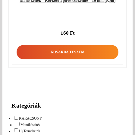
Manó kellék – Körkötött piros csőkelme – 10 mm (0,5m)
160
Ft
KOSÁRBA TESZEM
Kategóriák
KARÁCSONY
Manókészítés
Új Termékeink