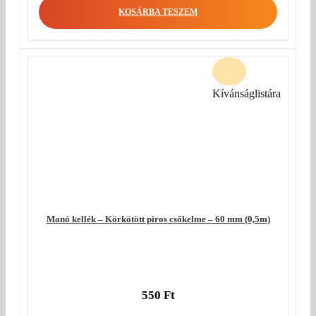
KOSÁRBA TESZEM
Kívánságlistára
Manó kellék – Körkötött piros csőkelme – 60 mm (0,5m)
550
Ft