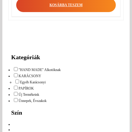
KOSÁRBA TESZEM
Kategóriák
"HAND MADE" Alkotóknak
KARÁCSONY
Egyéb Karácsonyi
PAPÍROK
Új Termékeink
Ünnepek, Évszakok
Szín