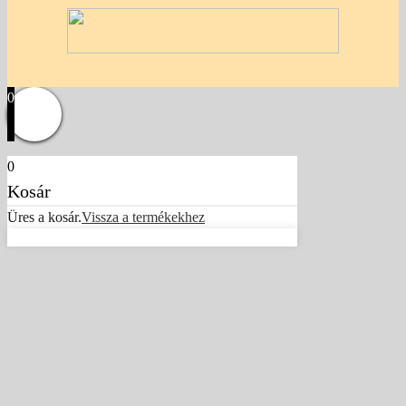
0
0
Kosár
Üres a kosár.
Vissza a termékekhez