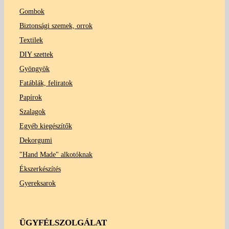
Gombok
Biztonsági szemek, orrok
Textilek
DIY szettek
Gyöngyök
Fatáblák, feliratok
Papírok
Szalagok
Egyéb kiegészítők
Dekorgumi
"Hand Made" alkotóknak
Ékszerkészítés
Gyereksarok
ÜGYFÉLSZOLGÁLAT