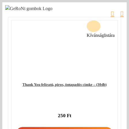
Kihagyás
Kívánságlistára
Thank You feliratú, piros, öntapadós címke – (30db)
250
Ft