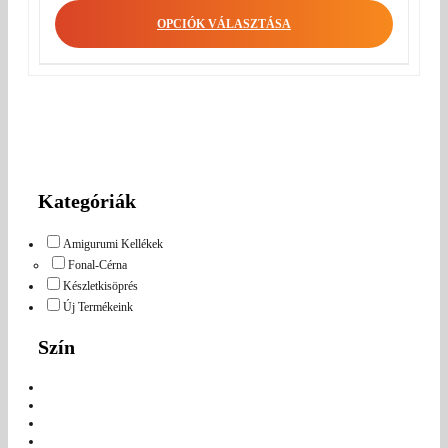
OPCIÓK VÁLASZTÁSA
Kategóriák
Amigurumi Kellékek
Fonal-Cérna
Készletkisöprés
Új Termékeink
Szín