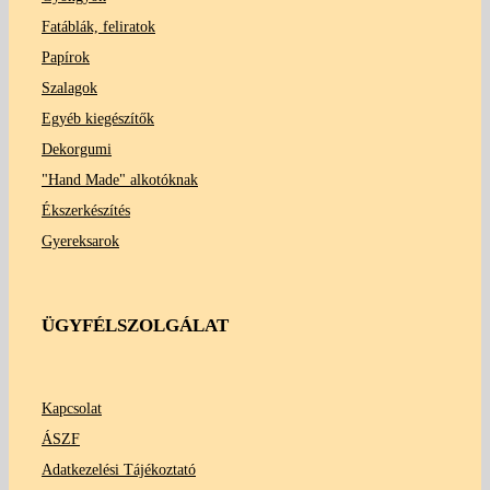
Fatáblák, feliratok
Papírok
Szalagok
Egyéb kiegészítők
Dekorgumi
"Hand Made" alkotóknak
Ékszerkészítés
Gyereksarok
ÜGYFÉLSZOLGÁLAT
Kapcsolat
ÁSZF
Adatkezelési Tájékoztató