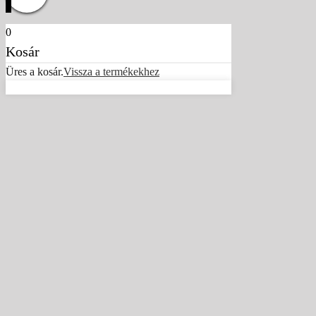
0
Kosár
Üres a kosár.
Vissza a termékekhez