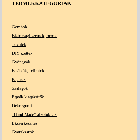
TERMÉKKATEGÓRIÁK
Gombok
Biztonsági szemek, orrok
Textilek
DIY szettek
Gyöngyök
Fatáblák, feliratok
Papírok
Szalagok
Egyéb kiegészítők
Dekorgumi
"Hand Made" alkotóknak
Ékszerkészítés
Gyereksarok