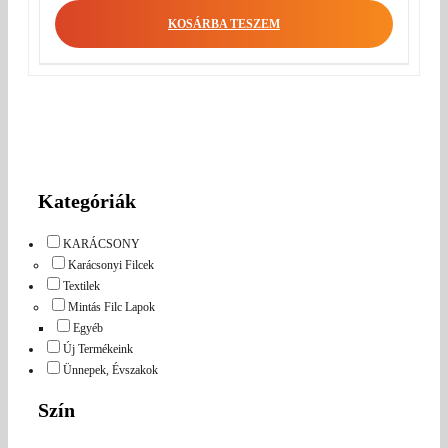
was:
price
KOSÁRBA TESZEM
440 Ft.
is:
350 Ft.
Kategóriák
KARÁCSONY
Karácsonyi Filcek
Textilek
Mintás Filc Lapok
Egyéb
Új Termékeink
Ünnepek, Évszakok
Szín