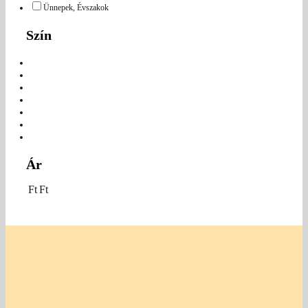
Ünnepek, Évszakok
Szín
Ár
Ft
Ft