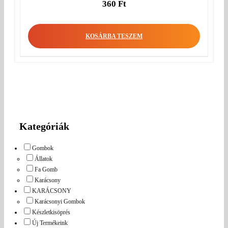
360
Ft
KOSÁRBA TESZEM
Kategóriák
Gombok
Állatok
Fa Gomb
Karácsony
KARÁCSONY
Karácsonyi Gombok
Készletkisöprés
Új Termékeink