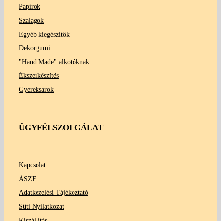
Papírok
Szalagok
Egyéb kiegészítők
Dekorgumi
"Hand Made" alkotóknak
Ékszerkészítés
Gyereksarok
ÜGYFÉLSZOLGÁLAT
Kapcsolat
ÁSZF
Adatkezelési Tájékoztató
Süti Nyilatkozat
Kiszállítás