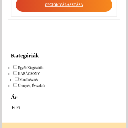
OPCIÓK VÁLASZTÁSA
Kategóriák
Egyéb Kiegészítők
KARÁCSONY
Manókészítés
Ünnepek, Évszakok
Ár
Ft
Ft