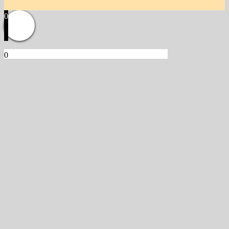
0
0
Kosár
Üres a kosár.
Vissza a termékekhez