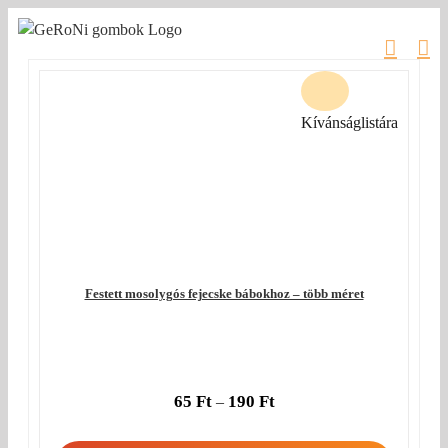
Kihagyás
Kívánságlistára
Festett mosolygós fejecske bábokhoz – több méret
65
Ft
190
Ft
–