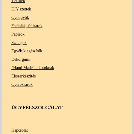
Textilek
DIY szettek
Gyöngyök
Fatáblák, feliratok
Papírok
Szalagok
Egyéb kiegészítők
Dekorgumi
"Hand Made" alkotóknak
Ékszerkészítés
Gyereksarok
ÜGYFÉLSZOLGÁLAT
Kapcsolat