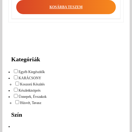
KOSÁRBA TESZEM
Kategóriák
Egyéb Kiegészítők
KARÁCSONY
Koszorú Készítés
Készletkisöprés
Ünnepek, Évszakok
Húsvét, Tavasz
Szín