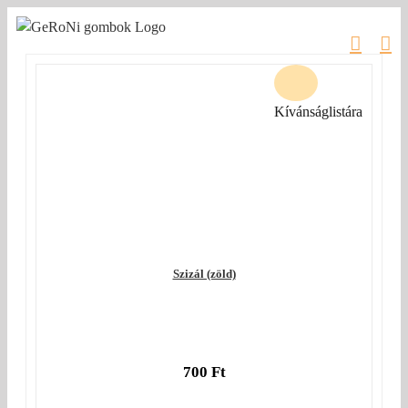
Kihagyás
Kívánságlistára
Szizál (zöld)
700
Ft