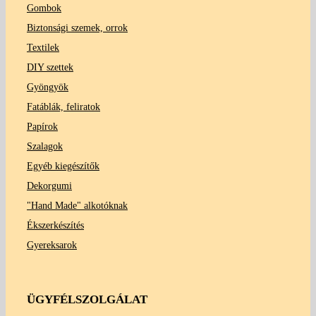
Gombok
Biztonsági szemek, orrok
Textilek
DIY szettek
Gyöngyök
Fatáblák, feliratok
Papírok
Szalagok
Egyéb kiegészítők
Dekorgumi
"Hand Made" alkotóknak
Ékszerkészítés
Gyereksarok
ÜGYFÉLSZOLGÁLAT