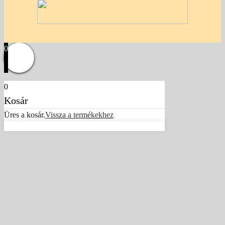
0
0
Kosár
Üres a kosár.
Vissza a termékekhez