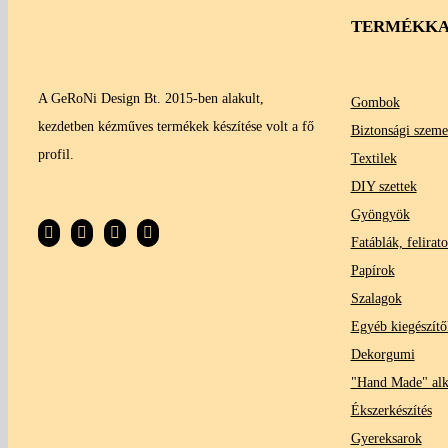
TERMÉKKA
A GeRoNi Design Bt. 2015-ben alakult,
Gombok
kezdetben kézműves termékek készítése volt a fő
Biztonsági szeme
profil.
Textilek
DIY szettek
Gyöngyök
Fatáblák, felirat
Papírok
Szalagok
Egyéb kiegészítő
Dekorgumi
"Hand Made" al
Ékszerkészítés
Gyereksarok