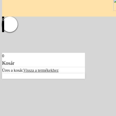
0
0
Kosár
Üres a kosár.
Vissza a termékekhez