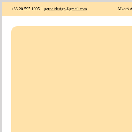
Kihagyás
+36 20 595 1095
|
geronidesign@gmail.com