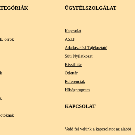
TEGÓRIÁK
ÜGYFÉLSZOLGÁLAT
Kapcsolat
k, orrok
ÁSZF
Adatkezelési Tájékoztató
Süti Nyilatkozat
Kiszállítás
ok
Ötlettár
Referenciák
Hűségprogram
k
KAPCSOLAT
kotóknak
Vedd fel velünk a kapcsolatot az alábbi