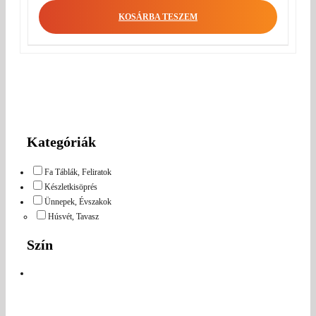
KOSÁRBA TESZEM
Kategóriák
Fa Táblák, Feliratok
Készletkisöprés
Ünnepek, Évszakok
Húsvét, Tavasz
Szín