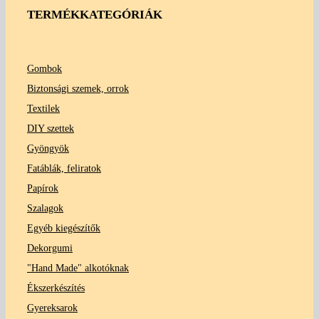
TERMÉKKATEGÓRIÁK
Gombok
Biztonsági szemek, orrok
Textilek
DIY szettek
Gyöngyök
Fatáblák, feliratok
Papírok
Szalagok
Egyéb kiegészítők
Dekorgumi
"Hand Made" alkotóknak
Ékszerkészítés
Gyereksarok