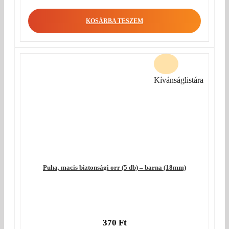
KOSÁRBA TESZEM
Kívánságlistára
Puha, macis biztonsági orr (5 db) – barna (18mm)
370
Ft