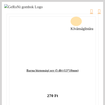
Kihagyás
Kívánságlistára
Barna biztonsági orr (5 db) (13*10mm)
270
Ft