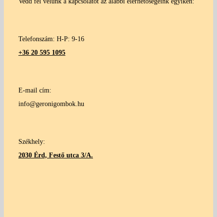
Vedd fel velünk a kapcsolatot az alábbi elérhetőségeink egyikén:
Telefonszám: H-P: 9-16
+36 20 595 1095
E-mail cím:
info@geronigombok.hu
Székhely:
2030 Érd, Festő utca 3/A.