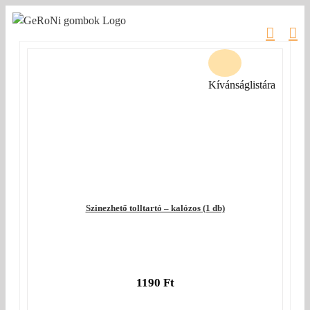
Kihagyás
Kívánságlistára
Szinezhető tolltartó – kalózos (1 db)
1190
Ft