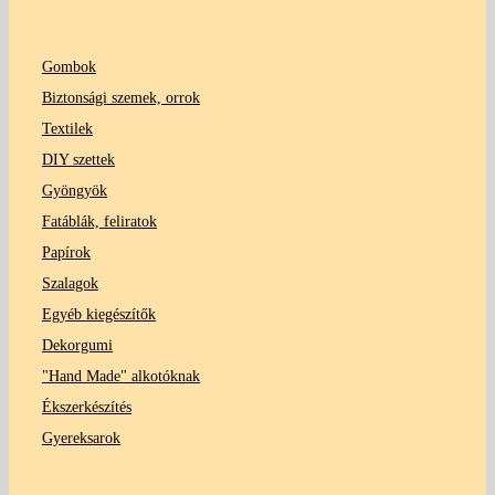
Gombok
Biztonsági szemek, orrok
Textilek
DIY szettek
Gyöngyök
Fatáblák, feliratok
Papírok
Szalagok
Egyéb kiegészítők
Dekorgumi
"Hand Made" alkotóknak
Ékszerkészítés
Gyereksarok