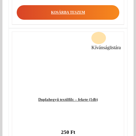
KOSÁRBA TESZEM
Kívánságlistára
Duplahegyű textilfilc – fekete (1db)
250
Ft