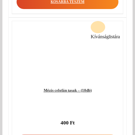
KOSÁRBA TESZEM
Kívánságlistára
Mézis celofán tasak – (10db)
400
Ft