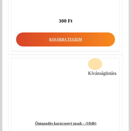
300
Ft
KOSÁRBA TESZEM
Kívánságlistára
Öntapadós karácsonyi tasak – (10db)