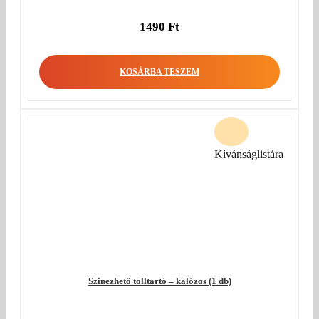
1490
Ft
KOSÁRBA TESZEM
Kívánságlistára
Szinezhető tolltartó – kalózos (1 db)