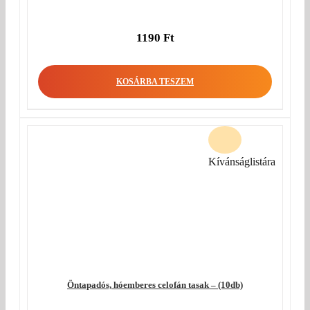
1190
Ft
KOSÁRBA TESZEM
Kívánságlistára
Öntapadós, hóemberes celofán tasak – (10db)