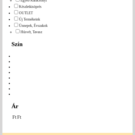
Egyéb Karácsonyi
Készletkisöprés
OUTLET
Új Termékeink
Ünnepek, Évszakok
Húsvét, Tavasz
Szín
Ár
Ft
Ft