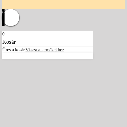
0
0
Kosár
Üres a kosár.
Vissza a termékekhez