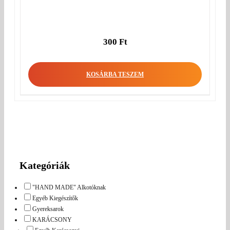
300
Ft
KOSÁRBA TESZEM
Kategóriák
"HAND MADE" Alkotóknak
Egyéb Kiegészítők
Gyereksarok
KARÁCSONY