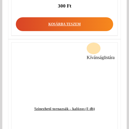
300
Ft
KOSÁRBA TESZEM
Kívánságlistára
Szinezhető tornazsák – kalózos (1 db)