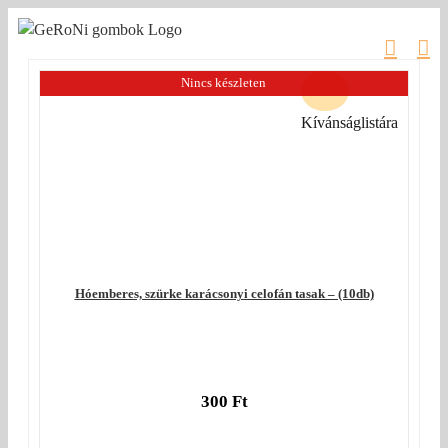
Kihagyás
Nincs készleten
Kívánságlistára
Hóemberes, szürke karácsonyi celofán tasak – (10db)
300
Ft