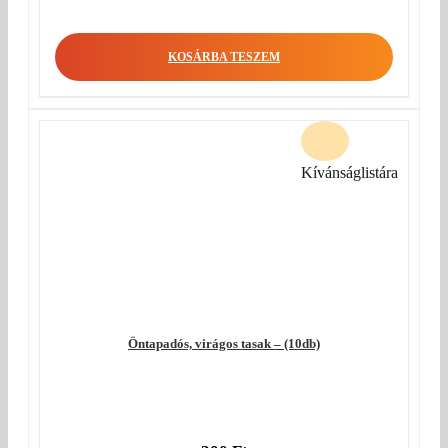
KOSÁRBA TESZEM
Kívánságlistára
Öntapadós, virágos tasak – (10db)