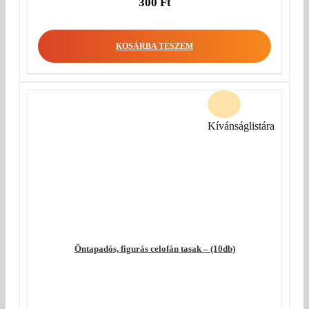
300
Ft
KOSÁRBA TESZEM
Kívánságlistára
Öntapadós, figurás celofán tasak – (10db)