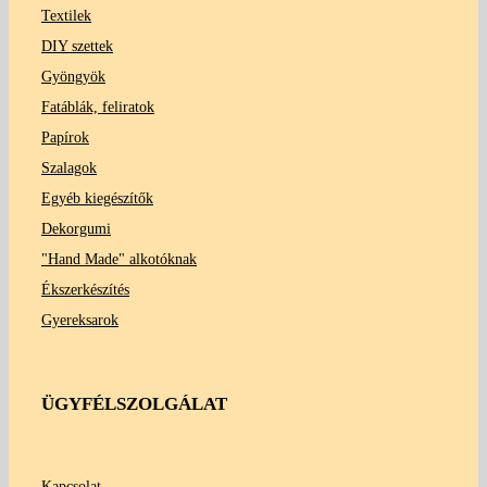
Textilek
DIY szettek
Gyöngyök
Fatáblák, feliratok
Papírok
Szalagok
Egyéb kiegészítők
Dekorgumi
"Hand Made" alkotóknak
Ékszerkészítés
Gyereksarok
ÜGYFÉLSZOLGÁLAT
Kapcsolat