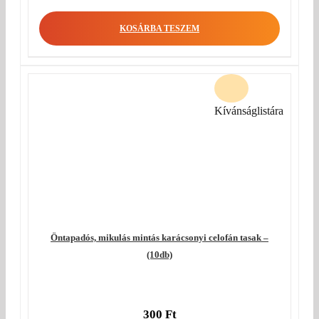
KOSÁRBA TESZEM
Kívánságlistára
Öntapadós, mikulás mintás karácsonyi celofán tasak –
(10db)
300
Ft