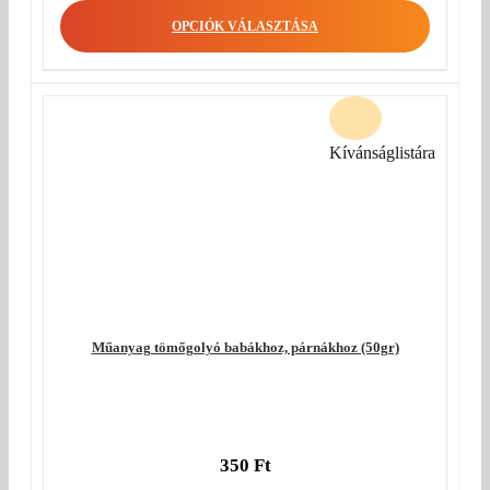
OPCIÓK VÁLASZTÁSA
Kívánságlistára
Műanyag tömőgolyó babákhoz, párnákhoz (50gr)
350
Ft