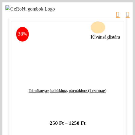
Kihagyás
38%
Kívánságlistára
Tömőanyag babákhoz, párnákhoz (1 csomag)
250
Ft
1250
Ft
–