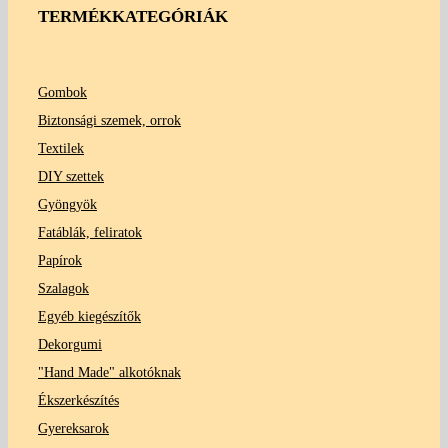
TERMÉKKATEGÓRIÁK
Gombok
Biztonsági szemek, orrok
Textilek
DIY szettek
Gyöngyök
Fatáblák, feliratok
Papírok
Szalagok
Egyéb kiegészítők
Dekorgumi
"Hand Made" alkotóknak
Ékszerkészítés
Gyereksarok