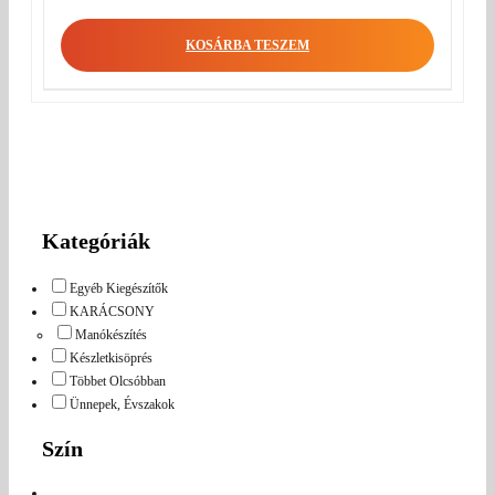
KOSÁRBA TESZEM
Kategóriák
Egyéb Kiegészítők
KARÁCSONY
Manókészítés
Készletkisöprés
Többet Olcsóbban
Ünnepek, Évszakok
Szín