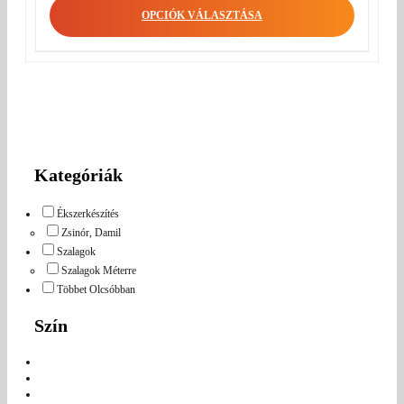
OPCIÓK VÁLASZTÁSA
Kategóriák
Ékszerkészítés
Zsinór, Damil
Szalagok
Szalagok Méterre
Többet Olcsóbban
Szín