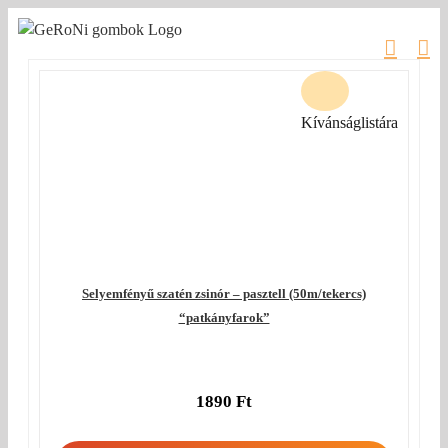
Kihagyás
Kívánságlistára
Selyemfényű szatén zsinór – pasztell (50m/tekercs)
“patkányfarok”
1890
Ft