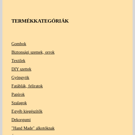
TERMÉKKATEGÓRIÁK
Gombok
Biztonsági szemek, orrok
Textilek
DIY szettek
Gyöngyök
Fatáblák, feliratok
Papírok
Szalagok
Egyéb kiegészítők
Dekorgumi
"Hand Made" alkotóknak