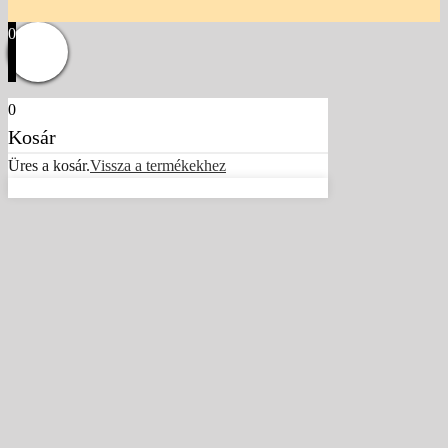
0
0
Kosár
Üres a kosár.
Vissza a termékekhez