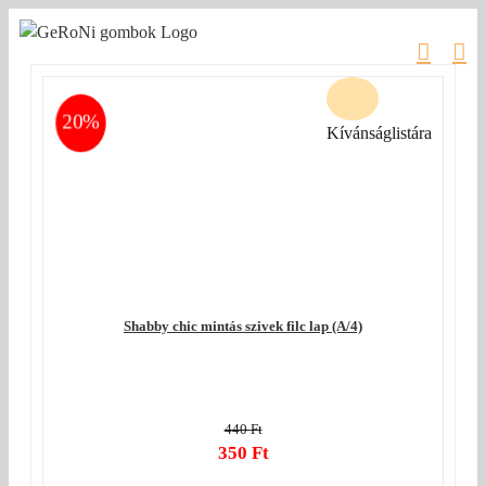
Kihagyás
20%
Kívánságlistára
Shabby chic mintás szivek filc lap (A/4)
440
Ft
Original
350
Ft
price
Current