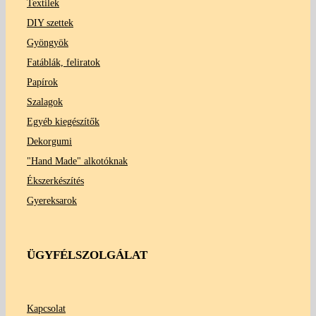
Textilek
DIY szettek
Gyöngyök
Fatáblák, feliratok
Papírok
Szalagok
Egyéb kiegészítők
Dekorgumi
"Hand Made" alkotóknak
Ékszerkészítés
Gyereksarok
ÜGYFÉLSZOLGÁLAT
Kapcsolat