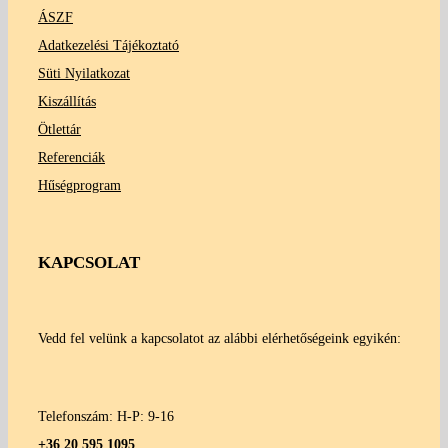
ÁSZF
Adatkezelési Tájékoztató
Süti Nyilatkozat
Kiszállítás
Ötlettár
Referenciák
Hűségprogram
KAPCSOLAT
Vedd fel velünk a kapcsolatot az alábbi elérhetőségeink egyikén:
Telefonszám: H-P: 9-16
+36 20 595 1095