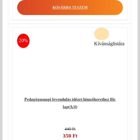
was:
price
KOSÁRBA TESZEM
440 Ft.
is:
350 Ft.
20%
Kívánságlistára
Pedagógusnapi levendulás idézet hímzőkerethez filc
lap(A/4)
440
Ft
Original
350
Ft