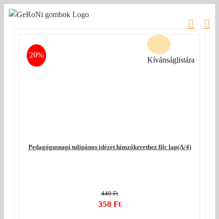
Kihagyás
20%
Kívánságlistára
Pedagógusnapi tulipános idézet hímzőkerethez filc lap(A/4)
440
Ft
Original
350
Ft
price
Current