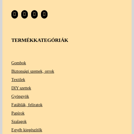
TERMÉKKATEGÓRIÁK
Gombok
Biztonsági szemek, orrok
Textilek
DIY szettek
Gyöngyök
Fatáblák, feliratok
Papírok
Szalagok
Egyéb kiegészítők