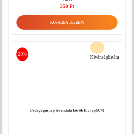
Original
350
Ft
price
Current
was:
price
KOSÁRBA TESZEM
440 Ft.
is:
350 Ft.
20%
Kívánságlistára
Pedagógusnap levendula körök filc lap(A/4)