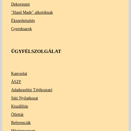
Dekorgumi
"Hand Made" alkotóknak
Ékszerkészítés
Gyereksarok
ÜGYFÉLSZOLGÁLAT
Kapcsolat
ÁSZF
Adatkezelési Tájékoztató
Süti Nyilatkozat
Kiszállítás
Ötlettár
Referenciák
Hűségprogram