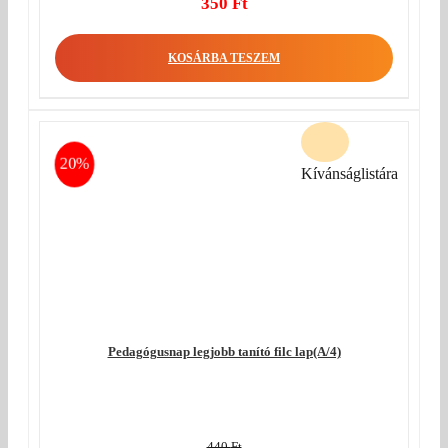
Original
350
Ft
price
Current
was:
price
KOSÁRBA TESZEM
440 Ft.
is:
350 Ft.
20%
Kívánságlistára
Pedagógusnap legjobb tanító filc lap(A/4)
440
Ft