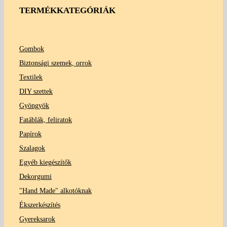
TERMÉKKATEGÓRIÁK
Gombok
Biztonsági szemek, orrok
Textilek
DIY szettek
Gyöngyök
Fatáblák, feliratok
Papírok
Szalagok
Egyéb kiegészítők
Dekorgumi
"Hand Made" alkotóknak
Ékszerkészítés
Gyereksarok