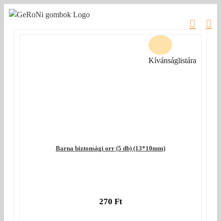
Kihagyás
Kívánságlistára
Barna biztonsági orr (5 db) (13*10mm)
270
Ft