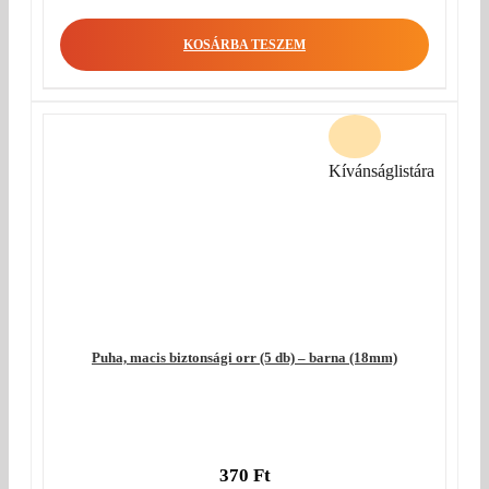
KOSÁRBA TESZEM
Kívánságlistára
Puha, macis biztonsági orr (5 db) – barna (18mm)
370
Ft