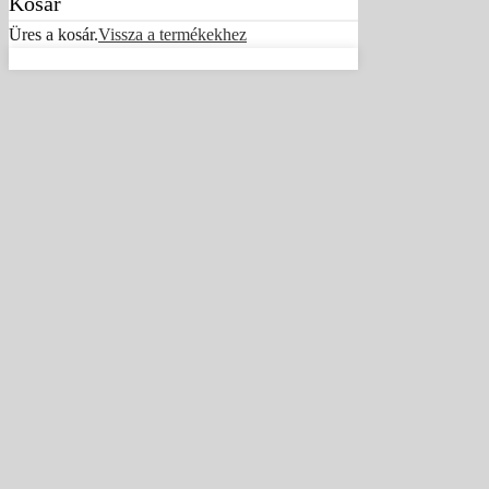
Kosár
Üres a kosár.
Vissza a termékekhez