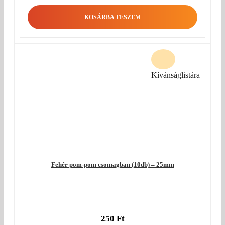
KOSÁRBA TESZEM
Kívánságlistára
Fehér pom-pom csomagban (10db) – 25mm
250
Ft