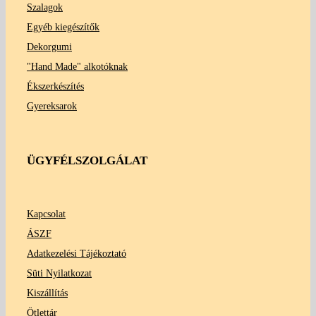
Szalagok
Egyéb kiegészítők
Dekorgumi
"Hand Made" alkotóknak
Ékszerkészítés
Gyereksarok
ÜGYFÉLSZOLGÁLAT
Kapcsolat
ÁSZF
Adatkezelési Tájékoztató
Süti Nyilatkozat
Kiszállítás
Ötlettár