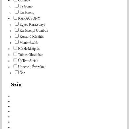
Gombok
Fa Gomb
Karácsony
KARÁCSONY
Egyéb Karácsonyi
Karácsonyi Gombok
Koszorú Készítés
Manókészítés
Készletkisöprés
Többet Olcsóbban
Új Termékeink
Ünnepek, Évszakok
Ősz
Szín