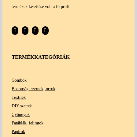
termékek készítése volt a fő profil.
TERMÉKKATEGÓRIÁK
Gombok
Biztonsági szemek, orrok
Textilek
DIY szettek
Gyöngyök
Fatáblák, feliratok
Papírok