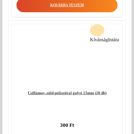
KOSÁRBA TESZEM
Kívánságlistára
Csillámos, zöld polisztirol golyó 15mm (20 db)
300
Ft